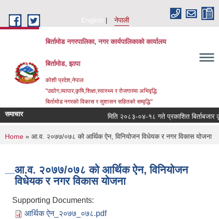
Skip to main content
English
नेपाली
बिर्तामोड नगरपालिका, नगर कार्यपालिकाको कार्यालय
बिर्तामोड, झापा
कोशी प्रदेश,नेपाल
"उद्योग,व्यापार,कृषि,शिक्षा,स्वास्थ्य र रोजगारमा अभिवृद्धि
बिर्तामोड नगरको विकास र सुशासन सहितको सम्वृद्धि"
समाचार
मिति २०८३-०४-१८ गते प्रकाशित बिर्ताबजार कृषि त
You are here
Home
» आ.व. २०७७/०७८ को आर्थिक ऐन, विनियोजन विधेयक र नगर विकास योजना
आ.व. २०७७/०७८ को आर्थिक ऐन, विनियोजन
विधेयक र नगर विकास योजना
Supporting Documents:
आर्थिक ऐन_२०७७_०७८.pdf