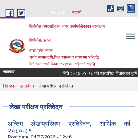
Skip to main content
English
नेपाली
बिर्तामोड नगरपालिका, नगर कार्यपालिकाको कार्यालय
बिर्तामोड, झापा
कोशी प्रदेश,नेपाल
"उद्योग,व्यापार,कृषि,शिक्षा,स्वास्थ्य र रोजगारमा अभिवृद्धि
बिर्तामोड नगरको विकास र सुशासन सहितको सम्वृद्धि"
समाचार
मिति २०८३-०४-१८ गते प्रकाशित बिर्ताबजार कृषि तथा 
You are here
Home
»
प्रतिवेदन
» लेखा परीक्षण प्रतिवेदन
लेखा परीक्षण प्रतिवेदन
अन्तिम लेखाप्ररिक्षण प्रतिवेदन, आर्थिक वर्ष
२०८०-८१
Post date:
04/27/2026 - 12:46