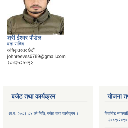
श्री ईश्वर पौडेल
वडा सचिव
अधिकृतस्तर छैटौं
johnreeves6789@gmail.com
९८४२७२५४९२
बजेट तथा कार्यक्रम
योजना त
आ.व. २०८३-८४ को निति, बजेट तथा कार्यक्रम ।
बिर्तामोड नगरप
– २०८९/२०९०