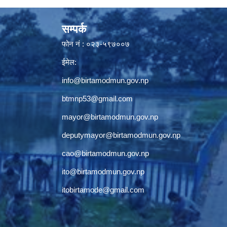
सम्पर्क
फोन नं : ०२३-५९७००७
ईमेल:
info@birtamodmun.gov.np
btmnp53@gmail.com
mayor@birtamodmun.gov.np
deputymayor@birtamodmun.gov.np
cao@birtamodmun.gov.np
ito@birtamodmun.gov.np
itobirtamode@gmail.com