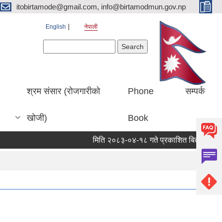
itobirtamode@gmail.com, info@birtamodmun.gov.np
English
नेपाली
Search form
Search
श्रम संसार (रोजगारीको
Phone
सम्पर्क
खोजी)
Book
मिति २०८३-०४-१८ गते प्रकाशित बिर्ताबजार कृषि तथा 