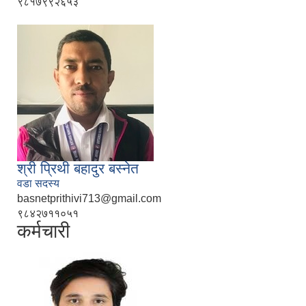
९८१७९९२६५३
श्री प्रिथी बहादुर बस्नेत
वडा सदस्य
basnetprithivi713@gmail.com
९८४२७११०५१
कर्मचारी