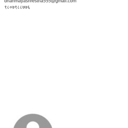
dhanmayashrestha555@gmail.com
९८०७९८८७७६