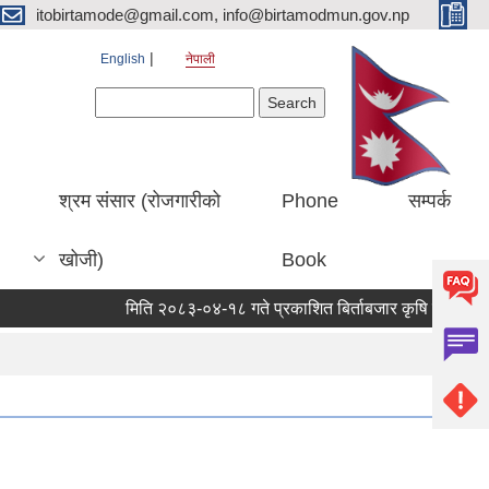
itobirtamode@gmail.com, info@birtamodmun.gov.np
English
नेपाली
Search form
Search
श्रम संसार (रोजगारीको
Phone
सम्पर्क
खोजी)
Book
मिति २०८३-०४-१८ गते प्रकाशित बिर्ताबजार कृषि तथा सामुदायिक 