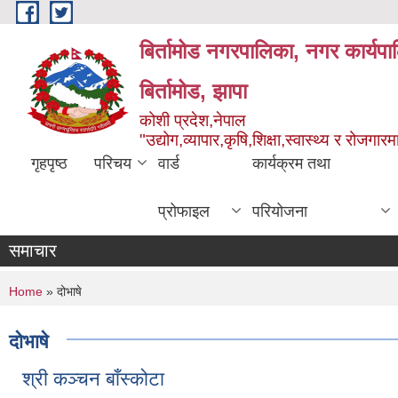
Skip to main content
बिर्तामोड नगरपालिका, नगर कार्यप
बिर्तामोड, झापा
कोशी प्रदेश,नेपाल
"उद्योग,व्यापार,कृषि,शिक्षा,स्वास्थ्य र रोजग
गृहपृष्ठ
परिचय
वार्ड
कार्यक्रम तथा
प्रोफाइल
परियोजना
समाचार
You are here
Home
» दोभाषे
दोभाषे
श्री कञ्चन बाँस्कोटा