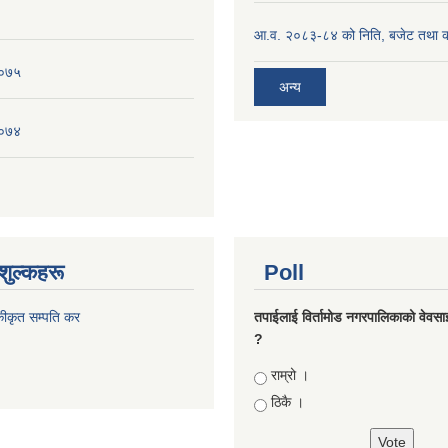
आ.व. २०८३-८४ को निति, बजेट तथा का
०७५
अन्य
०७४
शुल्कहरू
Poll
कीकृत सम्पति कर
तपाईलाई विर्तामोड नगरपालिकाको वेवसाइट
?
Choices
राम्रो ।
ठिकै ।