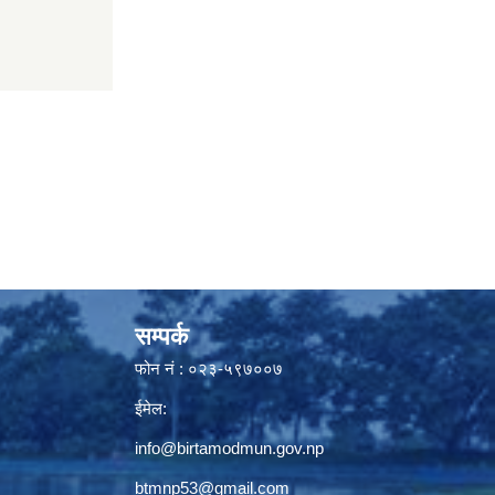
सम्पर्क
फोन नं : ०२३-५९७००७
ईमेल:
info@birtamodmun.gov.np
btmnp53@gmail.com