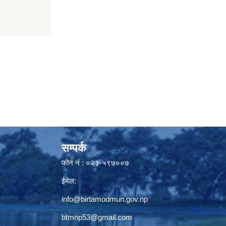
सम्पर्क
फोन नं : ०२३-५९७००७
ईमेल:
info@birtamodmun.gov.np
btmnp53@gmail.com