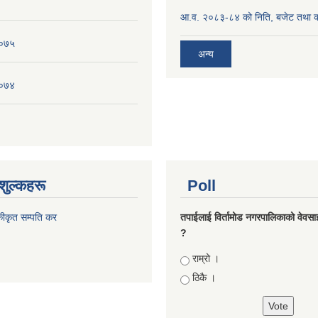
आ.व. २०८३-८४ को निति, बजेट तथा का
०७५
अन्य
०७४
शुल्कहरू
Poll
कीकृत सम्पति कर
तपाईलाई विर्तामोड नगरपालिकाको वेवसाइट
?
Choices
राम्रो ।
ठिकै ।