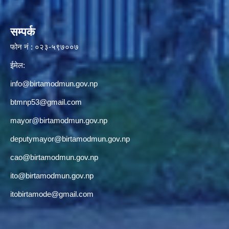
सम्पर्क
फोन नं : ०२३-५९७००७
ईमेल:
info@birtamodmun.gov.np
btmnp53@gmail.com
mayor@birtamodmun.gov.np
deputymayor@birtamodmun.gov.np
cao@birtamodmun.gov.np
ito@birtamodmun.gov.np
itobirtamode@gmail.com