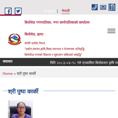
Skip to main content
English
नेपाली
बिर्तामोड नगरपालिका, नगर कार्यपालिकाको कार्यालय
बिर्तामोड, झापा
कोशी प्रदेश,नेपाल
"उद्योग,व्यापार,कृषि,शिक्षा,स्वास्थ्य र रोजगारमा अभिवृद्धि
बिर्तामोड नगरको विकास र सुशासन सहितको सम्वृद्धि"
समाचार
मिति २०८३-०४-१८ गते प्रकाशित बिर्ताबजार कृषि तथा साम
You are here
Home
» श्री पुष्पा कार्की
श्री पुष्पा कार्की