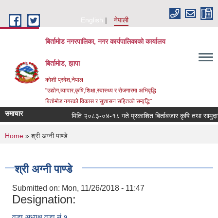
Skip to main content
English
नेपाली
बिर्तामोड नगरपालिका, नगर कार्यपालिकाको कार्यालय
बिर्तामोड, झापा
कोशी प्रदेश,नेपाल
"उद्योग,व्यापार,कृषि,शिक्षा,स्वास्थ्य र रोजगारमा अभिवृद्धि
बिर्तामोड नगरको विकास र सुशासन सहितको सम्वृद्धि"
समाचार
मिति २०८३-०४-१८ गते प्रकाशित बिर्ताबजार कृषि तथा सामुदायिक 
You are here
Home
» श्री अग्‍नी पाण्डे
श्री अग्‍नी पाण्डे
Submitted on:
Mon, 11/26/2018 - 11:47
Designation:
वडा अध्यक्ष वडा नं १