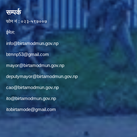
सम्पर्क
फोन नं : ०२३-५९७००७
ईमेल:
info@birtamodmun.gov.np
btmnp53@gmail.com
mayor@birtamodmun.gov.np
deputymayor@birtamodmun.gov.np
cao@birtamodmun.gov.np
ito@birtamodmun.gov.np
itobirtamode@gmail.com