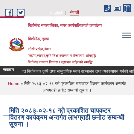
Skip to main content
English
नेपाली
बिर्तामोड नगरपालिका, नगर कार्यपालिकाको कार्यालय
बिर्तामोड, झापा
कोशी प्रदेश,नेपाल
"उद्योग,व्यापार,कृषि,शिक्षा,स्वास्थ्य र रोजगारमा अभिवृद्धि
बिर्तामोड नगरको विकास र सुशासन सहितको सम्वृद्धि"
समाचार
प्रकाशित बिर्ताबजार कृषि तथा सामुदायिक भवन सञ्चालन तथा व्यवस्थापन गर्नको लागि सम्झौ
You are here
Home
» मिति २०८३-०२-१८ गते प्रकाशित चापकटर वितरण कार्यक्रम अन्तर्गत
लाभग्राही छनोट सम्बन्धी सूचना ।
मिति २०८३-०२-१८ गते प्रकाशित चापकटर
वितरण कार्यक्रम अन्तर्गत लाभग्राही छनोट सम्बन्धी
सूचना ।