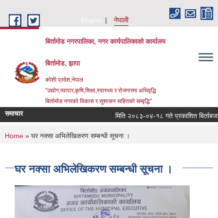
Skip to main content
English
नेपाली
बिर्तामोड नगरपालिका, नगर कार्यपालिकाको कार्यालय
बिर्तामोड, झापा
कोशी प्रदेश,नेपाल
"उद्योग,व्यापार,कृषि,शिक्षा,स्वास्थ्य र रोजगारमा अभिवृद्धि
बिर्तामोड नगरको विकास र सुशासन सहितको सम्वृद्धि"
समाचार
मिति २०८३-०४-१८ गते प्रकाशित बिर्ताबजार कृष
You are here
Home
» घर नक्सा अभिलेखिकरण सम्बन्धी सूचना ।
घर नक्सा अभिलेखिकरण सम्बन्धी सूचना ।