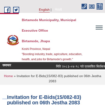
Skip to main content
English
नेपाली
Birtamode Municipality, Municipal
Executive Office
Birtamode, Jhapa
Koshi Province, Nepal
"Boosting industry, trade, agriculture, education,
health, and jobs for Birtamode's growth."
समाचार
मिति २०८३-०४-१८ गते प्रकाशित बिर्ताबजार कृष
You are here
Home
» Invitation for E-Bids(15/082-83) published on 06th Jestha
2083
Invitation for E-Bids(15/082-83)
published on 06th Jestha 2083