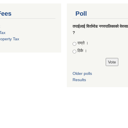
Fees
Poll
x
तपाईलाई विर्तामोड नगरपालिकाको वेवसाइट
Tax
?
roperty Tax
Choices
राम्रो ।
ठिकै ।
Older polls
Results