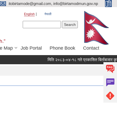
itobirtamode@gmail.com, info@birtamodmun.gov.np
English
नेपाली
Search form
Search
h."
e Map
Job Portal
Phone Book
Contact
मिति २०८३-०४-१८ गते प्रकाशित बिर्ताबजार कृषि तथा