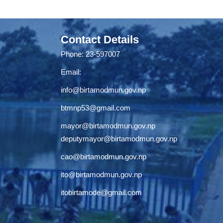
Contact Details
Phone: 23-597007
Email:
info@birtamodmun.gov.np
btmnp53@gmail.com
mayor@birtamodmun.gov.np
deputymayor@birtamodmun.gov.np
cao@birtamodmun.gov.np
ito@birtamodmun.gov.np
itobirtamode@gmail.com