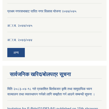
प्रथम नगरसभाबाट पारित नगर विकास योजना २०७४/०७५
अा.ब. २०७४/०७५
अा.ब. २०७३/०७४
अन्य
सार्वजनिक खरिद/बोलपत्र सूचना
मिति २०८३-०४-१८ गते प्रकाशित बिर्ताबजार कृषि तथा सामुदायिक भवन
सञ्चालन तथा व्यवस्थापन गर्नको लागि सम्झौता गर्न आउने सम्बन्धी सूचना ।
Invitation for E-Bids(01/083-84) published on 15th shrawan