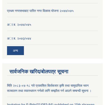
प्रथम नगरसभाबाट पारित नगर विकास योजना २०७४/०७५
अा.ब. २०७४/०७५
अा.ब. २०७३/०७४
अन्य
सार्वजनिक खरिद/बोलपत्र सूचना
मिति २०८३-०४-१८ गते प्रकाशित बिर्ताबजार कृषि तथा सामुदायिक भवन
सञ्चालन तथा व्यवस्थापन गर्नको लागि सम्झौता गर्न आउने सम्बन्धी सूचना ।
Invitation for E-Bids(01/083-84) published on 15th shrawan