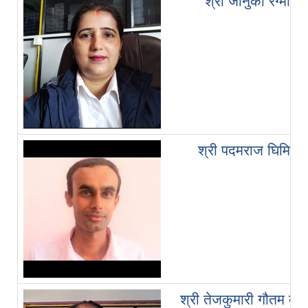
श्री जानुका रेग्मी
श्री पदमराज घिमिरे
श्री तेजकुमारी गौतम बर